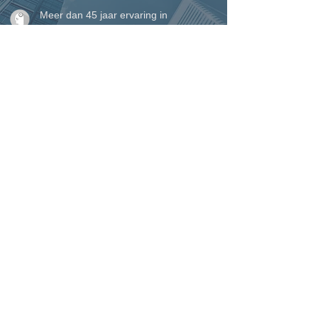
Meer dan 45 jaar ervaring in
vakmanschap en maatwerk
Eigen plaatsingsteam voor een perfecte
afwerking tot in detail
Perfecte service waarop u kunt
rekenen, van begin tot einde
VINCK ramen, deuren &
woonveranda's