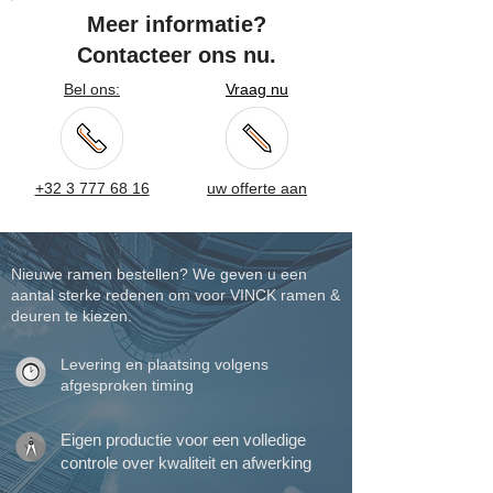
Meer informatie?
Contacteer ons nu.
Bel ons:
Vraag nu
+32 3 777 68 16
uw offerte aan
Nieuwe ramen bestellen? We geven u een
aantal sterke redenen om voor VINCK ramen &
deuren te kiezen.
Levering en plaatsing volgens
afgesproken timing
Eigen productie voor een volledige
controle over kwaliteit en afwerking