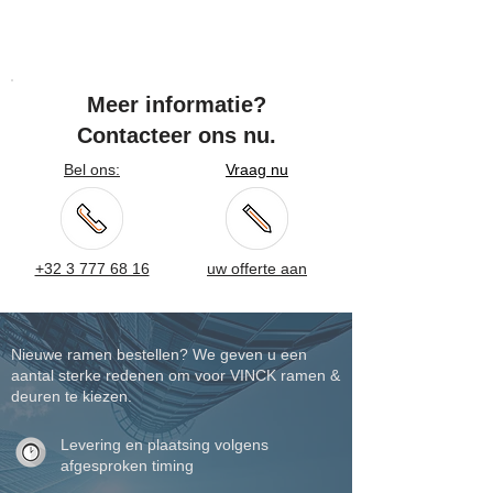
Meer informatie?
Contacteer ons nu.
Bel ons:
Vraag nu
+32 3 777 68 16
uw offerte aan
Nieuwe ramen bestellen? We geven u een
aantal sterke redenen om voor VINCK ramen &
deuren te kiezen.
Levering en plaatsing volgens
afgesproken timing