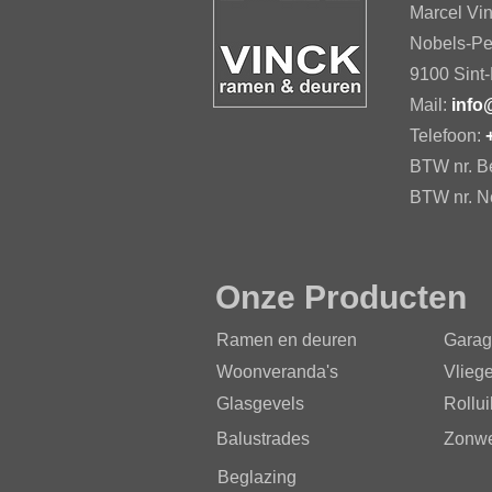
Marcel Vi
Nobels-Pe
9100 Sint-
Mail:
info
Telefoon:
BTW nr. B
BTW nr. N
Onze Producten
Ramen
en deuren
Garag
Woonveranda's
Vlieg
Glasgevels
Rollu
Balustrades
Zonwe
Beglazing