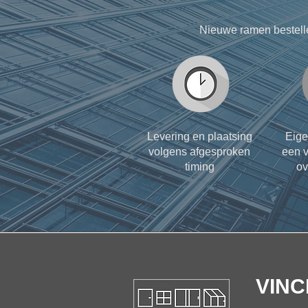
Nieuwe ramen bestell
Levering en plaatsing
Eige
volgens afgesproken
een v
timing
ov
VINC