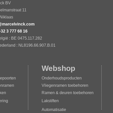
nck BV
elmanstraat 11
Niklaas​
@marcelvinck.com
+32 3 777 68 16
elgië : BE 0475.117.282​
ederland : NL8196.66.907.B.01​
Webshop
epoorten
Onderhoudsproducten
enramen
Vliegenramen toebehoren
iken
Ramen & deuren toebehoren
ring
Lakstiften
Automatisatie