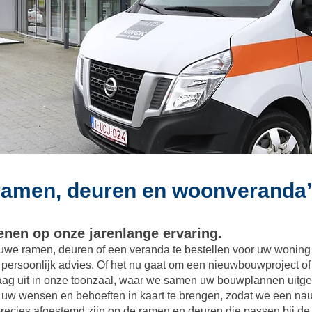
n ramen, deuren en woonveranda
nen op onze jarenlange ervaring.
uwe ramen, deuren of een veranda te bestellen voor uw woning 
n persoonlijk advies. Of het nu gaat om een nieuwbouwproject of 
raag uit in onze toonzaal, waar we samen uw bouwplannen uitg
uw wensen en behoeften in kaart te brengen, zodat we een nauw
recies afgestemd zijn op de ramen en deuren die passen bij de st