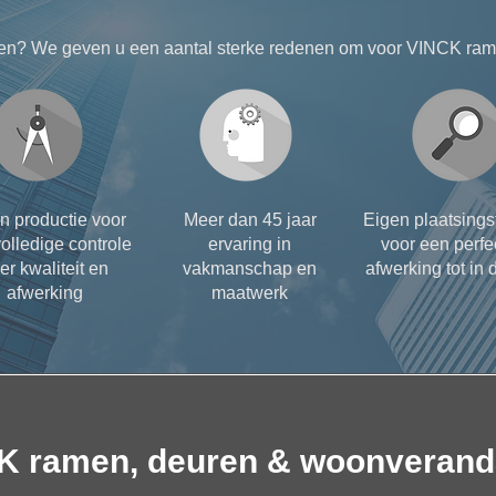
en? We geven u een aantal sterke redenen om voor VINCK rame
n productie voor
Meer dan 45 jaar
Eigen plaatsing
olledige controle
ervaring in
voor een perfe
er kwaliteit en
vakmanschap en
afwerking tot in d
afwerking
maatwerk
K ramen, deuren & woonverand