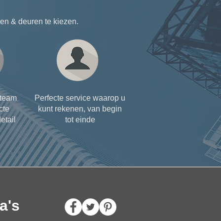
n & deuren te kiezen.
steam
Perfecte service waarop u
cte
kunt rekenen, van begin
etail
tot einde
a's