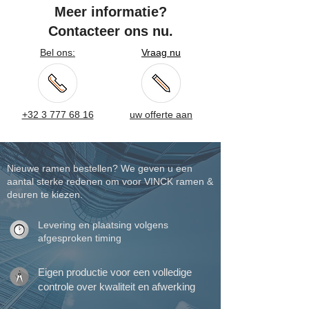
Meer informatie?
Contacteer ons nu.
Bel ons:
Vraag nu
+32 3 777 68 16
uw offerte aan
Nieuwe ramen bestellen? We geven u een
aantal sterke redenen om voor VINCK ramen &
deuren te kiezen.
Levering en plaatsing volgens
afgesproken timing
Eigen productie voor een volledige
controle over kwaliteit en afwerking