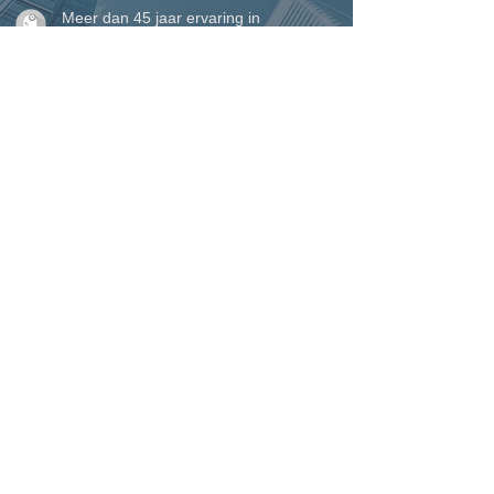
Meer dan 45 jaar ervaring in
vakmanschap en maatwerk
Eigen plaatsingsteam voor een perfecte
afwerking tot in detail
Perfecte service waarop u kunt
rekenen, van begin tot einde
VINCK ramen, deuren &
woonveranda's
Marcel Vinck BV