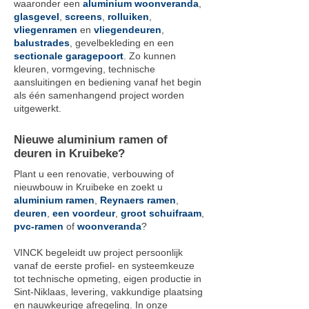
waaronder een
aluminium woonveranda
,
glasgevel
,
screens
,
rolluiken
,
vliegenramen
en
vliegendeuren
,
balustrades
, gevelbekleding en een
sectionale garagepoort
. Zo kunnen
kleuren, vormgeving, technische
aansluitingen en bediening vanaf het begin
als één samenhangend project worden
uitgewerkt.
Nieuwe aluminium ramen of
deuren in Kruibeke?
Plant u een renovatie, verbouwing of
nieuwbouw in Kruibeke en zoekt u
aluminium ramen
,
Reynaers ramen
,
deuren
,
een voordeur
,
groot schuifraam
,
pvc-ramen
of
woonveranda
?
VINCK begeleidt uw project persoonlijk
vanaf de eerste profiel- en systeemkeuze
tot technische opmeting, eigen productie in
Sint-Niklaas, levering, vakkundige plaatsing
en nauwkeurige afregeling. In onze