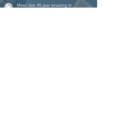
Meer dan 45 jaar ervaring in
vakmanschap en maatwerk
Eigen plaatsingsteam voor een perfecte
afwerking tot in detail
Perfecte service waarop u kunt
rekenen, van begin tot einde
VINCK ramen, deuren &
woonveranda's
Marcel Vinck BV