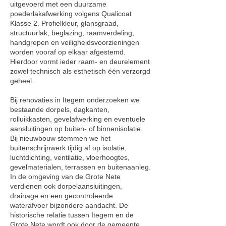
uitgevoerd met een duurzame
poederlakafwerking volgens Qualicoat
Klasse 2. Profielkleur, glansgraad,
structuurlak, beglazing, raamverdeling,
handgrepen en veiligheidsvoorzieningen
worden vooraf op elkaar afgestemd.
Hierdoor vormt ieder raam- en deurelement
zowel technisch als esthetisch één verzorgd
geheel.
Bij renovaties in Itegem onderzoeken we
bestaande dorpels, dagkanten,
rolluikkasten, gevelafwerking en eventuele
aansluitingen op buiten- of binnenisolatie.
Bij nieuwbouw stemmen we het
buitenschrijnwerk tijdig af op isolatie,
luchtdichting, ventilatie, vloerhoogtes,
gevelmaterialen, terrassen en buitenaanleg.
In de omgeving van de Grote Nete
verdienen ook dorpelaansluitingen,
drainage en een gecontroleerde
waterafvoer bijzondere aandacht. De
historische relatie tussen Itegem en de
Grote Nete wordt ook door de gemeente