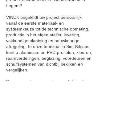
Itegem?
VINCK begeleidt uw project persoonlijk
vanaf de eerste materiaal- en
systeemkeuze tot de technische opmeting,
productie in het eigen atelier, levering,
vakkundige plaatsing en nauwkeurige
afregeling. In onze toonzaal in Sint-Niklaas
kunt u aluminium en PVC-profielen, kleuren,
raamverdelingen, beglazing, voordeuren en
schuifsystemen van dichtbij bekijken en
vergelijken.
Breng gerust uw bouwplannen, foto’s of
eerste ideeën mee. Op basis van uw
woning, verwachtingen, technische
vereisten en budget werken we een
duidelijke oplossing op maat uit.
Vraag een vrijblijvende offerte aan