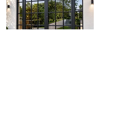
Meer informatie?
Contacteer ons nu.
Bel ons:
Vraag nu
+32 3 777 68 16
uw offerte aan
Nieuwe ramen bestellen? We geven u een
aantal sterke redenen om voor VINCK ramen &