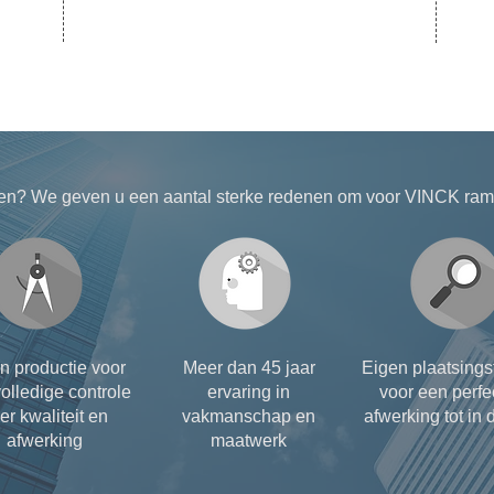
en? We geven u een aantal sterke redenen om voor VINCK rame
n productie voor
Meer dan 45 jaar
Eigen plaatsing
olledige controle
ervaring in
voor een perfe
er kwaliteit en
vakmanschap en
afwerking tot in d
afwerking
maatwerk