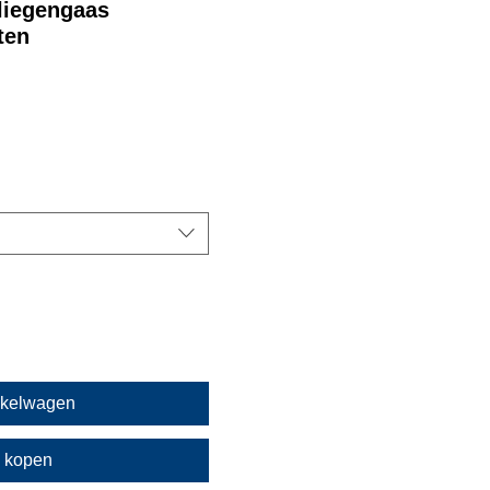
liegengaas
ten
nkelwagen
 kopen