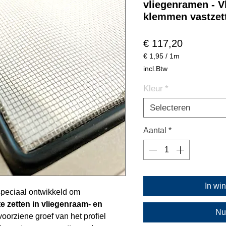
vliegenramen - V
klemmen vastzet
Prijs
€ 117,20
€ 1,95
/
1m
€ 1,95
incl.Btw
per
1
Kleur
*
Meter
Selecteren
Aantal
*
In wi
speciaal ontwikkeld om
te zetten in vliegenraam- en
Nu
voorziene groef van het profiel