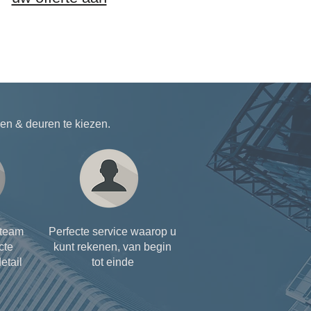
n & deuren te kiezen.
steam
Perfecte service waarop u
cte
kunt rekenen, van begin
etail
tot einde