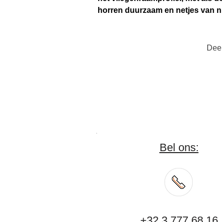
horren duurzaam en netjes van n
Deel
Bel ons:
+32 3 777 68 16