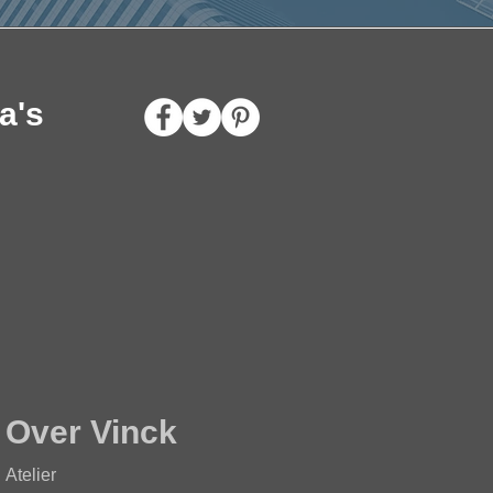
a's
Over Vinck
Atelier