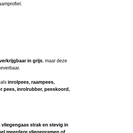
aamprofiel.
geretourneerd.
erkrijgbaar in grijs
, maar deze
leverbaar.
 als
inrolpees, raampees,
 pees, inrolrubber, peeskoord,
vliegengaas strak en stevig in
doel meerdere vliegenramen of