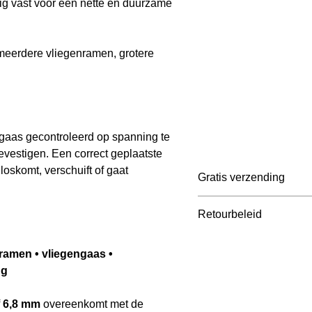
tig vast voor een nette en duurzame
 meerdere vliegenramen, grotere
gaas gecontroleerd op spanning te
bevestigen. Een correct geplaatste
oskomt, verschuift of gaat
Gratis verzending
Belgie: ≥ € 65 incl BT
Retourbeleid
Nederland: ≥ € 75 inc
Frankrijk: ≥ € 105 inc
Je mag je bestelling b
ramen • vliegengaas •
Duitsland: ≥ € 105 in
ontvangst retourneren. 
ng
info@marcelvinck.com .
klant, behalve bij fout
f
6,8 mm
overeenkomt met de
Gepersonaliseerde pro