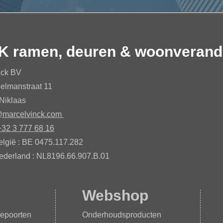
K ramen, deuren & woonverand
nck BV
elmanstraat 11
Niklaas​
@marcelvinck.com
+32 3 777 68 16
elgië : BE 0475.117.282​
ederland : NL8196.66.907.B.01​
Webshop
epoorten
Onderhoudsproducten