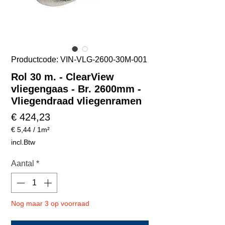
Productcode: VIN-VLG-2600-30M-001
Rol 30 m. - ClearView
vliegengaas - Br. 2600mm -
Vliegendraad vliegenramen
Prijs
€ 424,23
€ 5,44
/
1m²
€ 5,44
incl.Btw
per
1
Aantal
*
Vierkante
meter
Nog maar 3 op voorraad