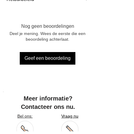
Nederland: ≥ € 75 incl BTW
Frankrijk: ≥ € 105 incl BTW
Je mag je bestelling binnen 14 dagen
Duitsland: ≥ € 105 incl BTW
na ontvangst retourneren. Meld je
retour aan via info@marcelvinck.com .
Nog geen beoordelingen
Retourkosten zijn voor de klant,
Deel je mening. Wees de eerste die een
behalve bij fouten of beschadigingen.
beoordeling achterlaat.
Gepersonaliseerde producten kunnen
niet worden geretourneerd.
Geef een beoordeling
Meer informatie?
Contacteer ons nu.
Bel ons:
Vraag nu