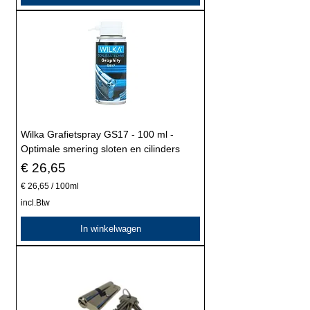
Wilka Grafietspray GS17 - 100 ml -
Optimale smering sloten en cilinders
Prijs
€ 26,65
€ 26,65
/
100ml
€
incl.Btw
2
In winkelwagen
6
,
6
5
p
e
r
1