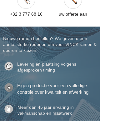
+32 3 777 68 16
uw offerte aan
Nieuwe ramen bestellen? We geven u een
aantal sterke redenen om voor VINCK ramen &
deuren te kiezen.
Levering en plaatsing volgens
afgesproken timing
Eigen productie voor een volledige
controle over kwaliteit en afwerking
Meer dan 45 jaar ervaring in
vakmanschap en maatwerk
Eigen plaatsingsteam voor een perfecte
afwerking tot in detail