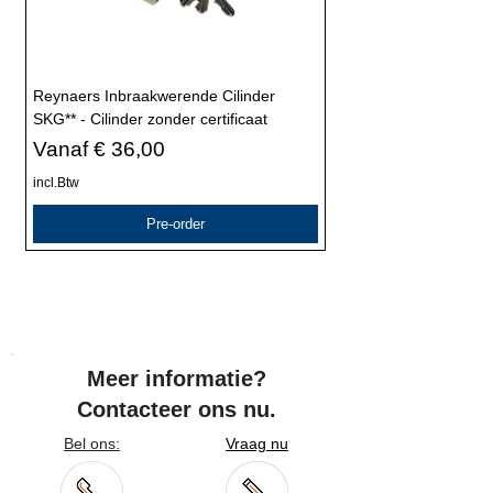
0
0
M
i
l
Reynaers Inbraakwerende Cilinder
l
SKG** - Cilinder zonder certificaat
i
l
Verkoopprijs
Vanaf
€ 36,00
i
t
incl.Btw
e
r
Pre-order
s
Meer informatie?
Contacteer ons nu.
Bel ons:
Vraag nu