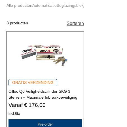
Alle producten
Automatisatie
Beglazingsblokjes
Beschermingstape
3 producten
Sorteren
GRATIS VERZENDING
Cilloc Q6 Veiligheidscilinder SKG 3
Sterren – Maximale Inbraakbeveiliging
Verkoopprijs
Vanaf
€ 176,00
incl.Btw
Pre-order