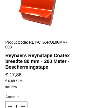
Productcode: REY-CTA-ROL80MM-
003
Reynaers Reynatape Coatex
breedte 80 mm - 200 Meter -
Beschermingstape
Prijs
€ 17,86
€ 0,09
/
1m
€ 0,09
incl.Btw
per
1
Aantal
*
Meter