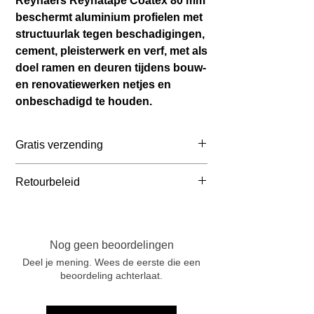
Reynaers Reynatape Coatex 80 mm
beschermt aluminium profielen met
structuurlak tegen beschadigingen,
cement, pleisterwerk en verf, met als
doel ramen en deuren tijdens bouw-
en renovatiewerken netjes en
onbeschadigd te houden.
Gratis verzending
Belgie: Bestelling ≥ € 65 incl BTW
Retourbeleid
Nederland: Bestelling ≥ € 85 incl BTW
Frankrijk: Bestelling ≥ € 120 incl BTW
Je mag je bestelling binnen 14 dagen
Duitsland: Bestelling ≥ € 105 incl BTW
na ontvangst retourneren. Meld je
retour aan via info@marcelvinck.com .
Nog geen beoordelingen
Retourkosten zijn voor de klant,
Deel je mening. Wees de eerste die een
behalve bij fouten of beschadigingen.
beoordeling achterlaat.
Gepersonaliseerde producten kunnen
niet worden geretourneerd.