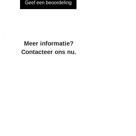
Geef een beoordeling
Meer informatie?
Contacteer ons nu.
Bel ons:
Vraag nu
+32 3 777 68 16
uw offerte aan
Nieuwe ramen bestellen? We geven u een
aantal sterke redenen om voor VINCK ramen &
deuren te kiezen.