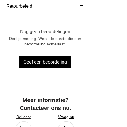
Belgie: ≥ € 65 incl BTW
Retourbeleid
Nederland: ≥ € 75 incl BTW
Frankrijk: ≥ € 105 incl BTW
Je mag je bestelling binnen 14 dagen
Duitsland: ≥ € 105 incl BTW
na ontvangst retourneren. Meld je
retour aan via info@marcelvinck.com.
Nog geen beoordelingen
Retourkosten zijn voor de klant,
Deel je mening. Wees de eerste die een
behalve bij fouten of beschadigingen.
beoordeling achterlaat.
Gepersonaliseerde producten kunnen
niet worden geretourneerd.
Geef een beoordeling
Meer informatie?
Contacteer ons nu.
Bel ons:
Vraag nu