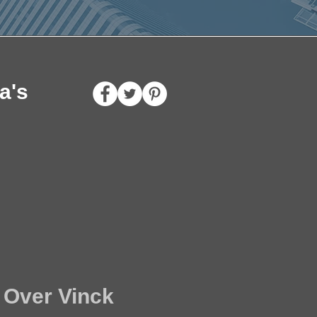
a's
Over Vinck