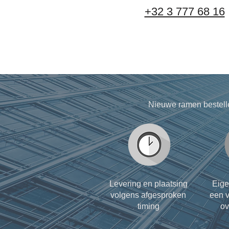
+32 3 777 68 16
Nieuwe ramen bestell
Levering en plaatsing
Eige
volgens afgesproken
een v
timing
ov