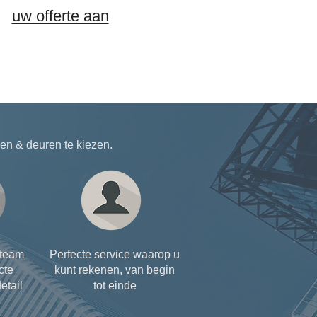
uw offerte aan
n & deuren te kiezen.
steam
Perfecte service waarop u
cte
kunt rekenen, van begin
etail
tot einde