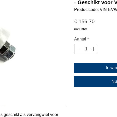
- Geschikt voor 
Productcode: VIN-EV
Prijs
€ 156,70
incl.Btw
Aantal
*
In wi
Nu
is geschikt als vervangwiel voor