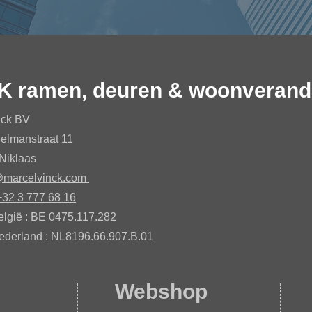
K ramen, deuren & woonverand
nck BV
elmanstraat 11
Niklaas​
@marcelvinck.com
+32 3 777 68 16
elgië : BE 0475.117.282​
ederland : NL8196.66.907.B.01​
Webshop