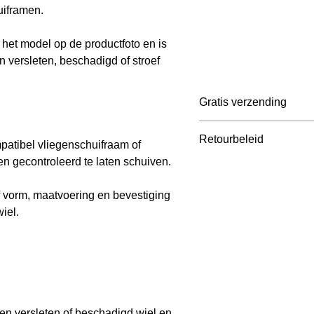
uiframen.
het model op de productfoto en is
 versleten, beschadigd of stroef
Gratis verzending
Belgie: ≥ € 65 incl BT
Retourbeleid
patibel vliegenschuifraam of
Nederland: ≥ € 75 inc
n gecontroleerd te laten schuiven.
Frankrijk: ≥ € 105 inc
Je mag je bestelling b
Duitsland: ≥ € 105 in
ontvangst retourneren. 
f vorm, maatvoering en bevestiging
info@marcelvinck.com .
iel.
klant, behalve bij fout
Gepersonaliseerde pro
geretourneerd.
en versleten of beschadigd wiel en