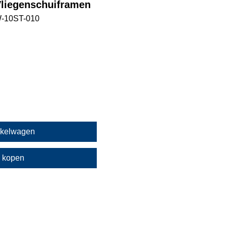
Vliegenschuiframen
W-10ST-010
nkelwagen
 kopen