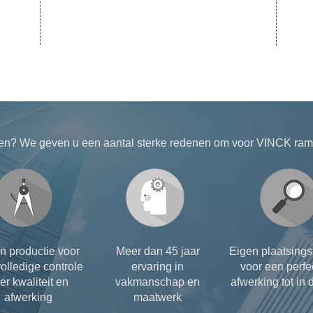
en? We geven u een aantal sterke redenen om voor VINCK rame
n productie voor
Meer dan 45 jaar
Eigen plaatsing
olledige controle
ervaring in
voor een perfe
er kwaliteit en
vakmanschap en
afwerking tot in d
afwerking
maatwerk