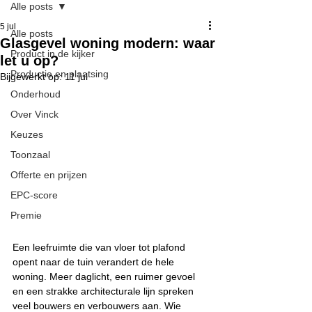
Alle posts
5 jul
Alle posts
Glasgevel woning modern: waar
Product in de kijker
let u op?
Productie en plaatsing
Bijgewerkt op:
11 jul
Onderhoud
Over Vinck
Keuzes
Toonzaal
Offerte en prijzen
EPC-score
Premie
Een leefruimte die van vloer tot plafond 
opent naar de tuin verandert de hele 
woning. Meer daglicht, een ruimer gevoel 
en een strakke architecturale lijn spreken 
veel bouwers en verbouwers aan. Wie 