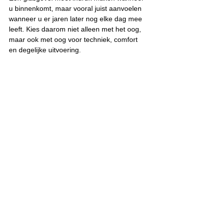
u binnenkomt, maar vooral juist aanvoelen 
wanneer u er jaren later nog elke dag mee 
leeft. Kies daarom niet alleen met het oog, 
maar ook met oog voor techniek, comfort 
en degelijke uitvoering.
Laat uw glasgevelproject vrijblijvend 
bekijken door VINCK
Een moderne glasgevel vraagt meer dan 
grote glaspartijen alleen. Afmetingen, 
profielen, beglazing, zonoriëntatie, 
stabiliteit, waterdichting en plaatsing moeten 
perfect op elkaar afgestemd zijn om 
jarenlang comfort en zekerheid te bieden.
Bij VINCK bekijken we uw project in zijn 
geheel. We denken mee over de juiste 
glasopbouw, de meest geschikte aluminium 
profielen, de aansluiting op uw woning en 
de praktische uitvoering op de werf. Dankzij 