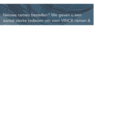
Nieuwe ramen bestellen? We geven u een
aantal sterke redenen om voor VINCK ramen &
deuren te kiezen.
Levering en plaatsing volgens
afgesproken timing
Eigen productie voor een volledige
controle over kwaliteit en afwerking
Meer dan 45 jaar ervaring in
vakmanschap en maatwerk
Eigen plaatsingsteam voor een perfecte
afwerking tot in detail
Perfecte service waarop u kunt
rekenen, van begin tot einde