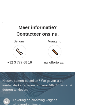
Meer informatie?
Contacteer ons nu.
Bel ons:
Vraag nu
+32 3 777 68 16
uw offerte aan
Nieuwe ramen bestellen? We geven u een
aantal sterke redenen om voor VINCK ramen &
deuren te kiezen.
Levering en plaatsing volgens
afgesproken timing