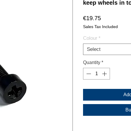
keep wheels in t
Price
€19.75
Sales Tax Included
Colour
*
Select
Quantity
*
Add
Bu