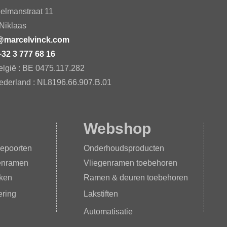
elmanstraat 11
Niklaas​
@marcelvinck.com
+32 3 777 68 16
elgië : BE 0475.117.282​
ederland : NL8196.66.907.B.01​
Webshop
epoorten
Onderhoudsproducten
enramen
Vliegenramen toebehoren
iken
Ramen & deuren toebehoren
ring
Lakstiften
Automatisatie