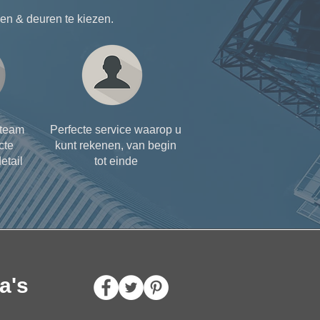
n & deuren te kiezen.
steam
Perfecte service waarop u
cte
kunt rekenen, van begin
etail
tot einde
a's