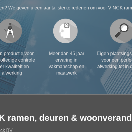
en? We geven u een aantal sterke redenen om voor VINCK rame
n productie voor
Meer dan 45 jaar
Eigen plaatsing
olledige controle
ervaring in
voor een perfe
er kwaliteit en
vakmanschap en
afwerking tot in d
afwerking
maatwerk
K ramen, deuren & woonverand
nck BV