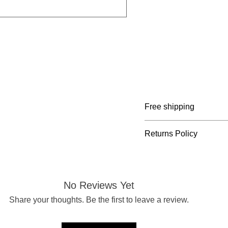
Free shipping
Belgium: ≥ € 65 incl. V
Returns Policy
Netherlands: ≥ € 75 inc
France: ≥ € 105 incl V
You may return your ord
Germany: ≥ € 105 incl.
receipt. Register your r
info@marcelvinck.com. 
No Reviews Yet
responsibility of the cu
Share your thoughts. Be the first to leave a review.
of errors or damage. P
cannot be returned.