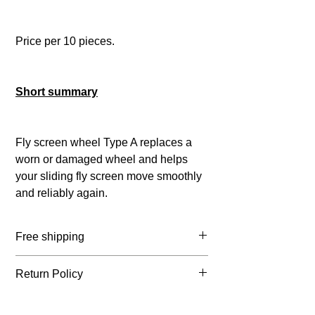
Price per
10
pieces.
Short summary
Fly screen wheel Type A replaces a
worn or damaged wheel and helps
your sliding fly screen move smoothly
and reliably again.
Free shipping
Belgium: ≥ € 65 incl. VAT
Return Policy
Netherlands: ≥ € 75 incl. VAT
France: ≥ € 105 incl VAT
You may return your order within 14
Germany: ≥ € 105 incl. VAT