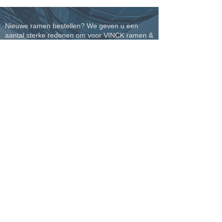
Nieuwe ramen bestellen? We geven u een
aantal sterke redenen om voor VINCK ramen &
deuren te kiezen.
Levering en plaatsing volgens
afgesproken timing
Eigen productie voor een volledige
controle over kwaliteit en afwerking
Meer dan 45 jaar ervaring in
vakmanschap en maatwerk
Eigen plaatsingsteam voor een perfecte
afwerking tot in detail
Perfecte service waarop u kunt
rekenen, van begin tot einde