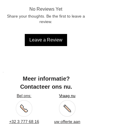
days of receipt. Register your return
via info@marcelvinck.com. Return
No Reviews Yet
costs are the responsibility of the
Share your thoughts. Be the first to leave a
customer, except in the case of errors
review.
or damage. Personalized products
cannot be returned.
Leave a Review
Meer informatie?
Contacteer ons nu.
Bel ons:
Vraag nu
+32 3 777 68 16
uw offerte aan