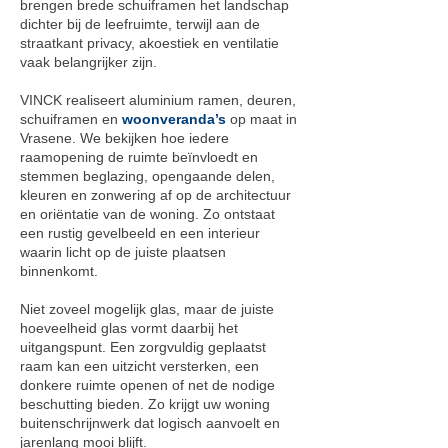
brengen brede schuiframen het landschap
dichter bij de leefruimte, terwijl aan de
straatkant privacy, akoestiek en ventilatie
vaak belangrijker zijn.
VINCK realiseert aluminium ramen, deuren,
schuiframen en
woonveranda’s
op maat in
Vrasene. We bekijken hoe iedere
raamopening de ruimte beïnvloedt en
stemmen beglazing, opengaande delen,
kleuren en zonwering af op de architectuur
en oriëntatie van de woning. Zo ontstaat
een rustig gevelbeeld en een interieur
waarin licht op de juiste plaatsen
binnenkomt.
Niet zoveel mogelijk glas, maar de juiste
hoeveelheid glas vormt daarbij het
uitgangspunt. Een zorgvuldig geplaatst
raam kan een uitzicht versterken, een
donkere ruimte openen of net de nodige
beschutting bieden. Zo krijgt uw woning
buitenschrijnwerk dat logisch aanvoelt en
jarenlang mooi blijft.