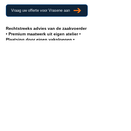
Vraag uw offerte voor Vrasene aan
Rechtstreeks advies van de zaakvoerder
• Premium maatwerk uit eigen atelier •
Plaatsing door eigen vakploegen •
Persoonlijke opvolging en nazorg
Meer informatie?