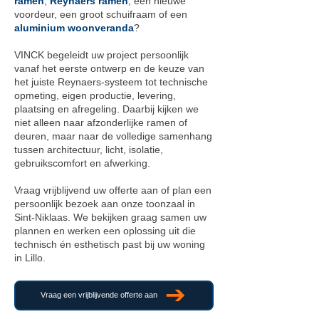
ramen
,
Reynaers ramen
, een nieuwe
voordeur, een groot schuifraam of een
aluminium woonveranda
?
VINCK begeleidt uw project persoonlijk
vanaf het eerste ontwerp en de keuze van
het juiste Reynaers-systeem tot technische
opmeting, eigen productie, levering,
plaatsing en afregeling. Daarbij kijken we
niet alleen naar afzonderlijke ramen of
deuren, maar naar de volledige samenhang
tussen architectuur, licht, isolatie,
gebruikscomfort en afwerking.
Vraag vrijblijvend uw offerte aan of plan een
persoonlijk bezoek aan onze toonzaal in
Sint-Niklaas. We bekijken graag samen uw
plannen en werken een oplossing uit die
technisch én esthetisch past bij uw woning
in Lillo.
Vraag een vrijblijvende offerte aan