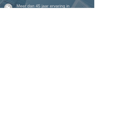
Meer dan 45 jaar ervaring in
vakmanschap en maatwerk
Eigen plaatsingsteam voor een perfecte
afwerking tot in detail
Perfecte service waarop u kunt
rekenen, van begin tot einde
VINCK ramen, deuren &
woonveranda's
Marcel Vinck BV