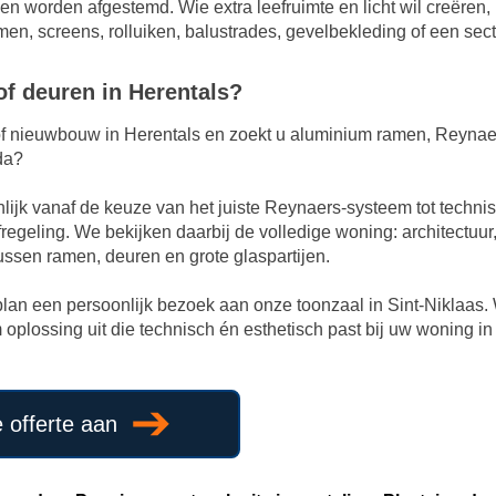
n worden afgestemd. Wie extra leefruimte en licht wil creëren, 
n, screens, rolluiken, balustrades, gevelbekleding of een sect
f deuren in Herentals?
 of nieuwbouw in Herentals en zoekt u aluminium ramen, Reyna
da?
ijk vanaf de keuze van het juiste Reynaers-systeem tot techni
egeling. We bekijken daarbij de volledige woning: architectuur, li
sen ramen, deuren en grote glaspartijen.
f plan een persoonlijk bezoek aan onze toonzaal in Sint-Niklaa
lossing uit die technisch én esthetisch past bij uw woning in
e offerte aan