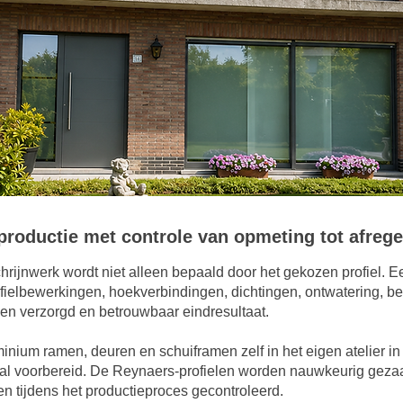
productie met controle van opmeting tot afrege
hrijnwerk wordt niet alleen bepaald door het gekozen profiel.
fielbewerkingen, hoekverbindingen, dichtingen, ontwatering, b
een verzorgd en betrouwbaar eindresultaat.
nium ramen, deuren en schuiframen zelf in het eigen atelier in
taal voorbereid. De Reynaers-profielen worden nauwkeurig gez
en tijdens het productieproces gecontroleerd.