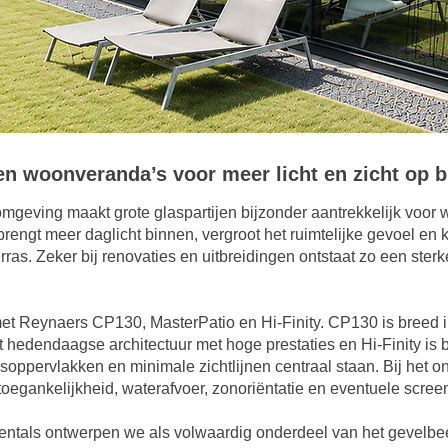
n woonveranda’s voor meer licht en zicht op b
mgeving maakt grote glaspartijen bijzonder aantrekkelijk voor 
rengt meer daglicht binnen, vergroot het ruimtelijke gevoel en 
erras. Zeker bij renovaties en uitbreidingen ontstaat zo een ster
t Reynaers CP130, MasterPatio en Hi-Finity. CP130 is breed in
hedendaagse architectuur met hoge prestaties en Hi-Finity is b
asoppervlakken en minimale zichtlijnen centraal staan. Bij het
toegankelijkheid, waterafvoer, zonoriëntatie en eventuele scree
ntals ontwerpen we als volwaardig onderdeel van het gevelbeel