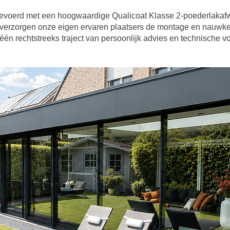
evoerd met een hoogwaardige Qualicoat Klasse 2-poederlakafwe
verzorgen onze eigen ervaren plaatsers de montage en nauwkeur
én rechtstreeks traject van persoonlijk advies en technische vo