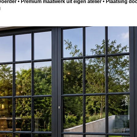
oerder • Premium maatwerk uit eigen atelier • Plaatsing do
g