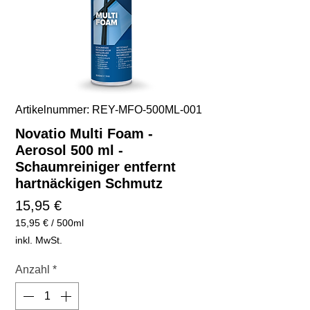
Artikelnummer: REY-MFO-500ML-001
Novatio Multi Foam -
Aerosol 500 ml -
Schaumreiniger entfernt
hartnäckigen Schmutz
Preis
15,95 €
15,95 €
/
500ml
15,95 €
inkl. MwSt.
pro
500
Anzahl
*
Milliliter