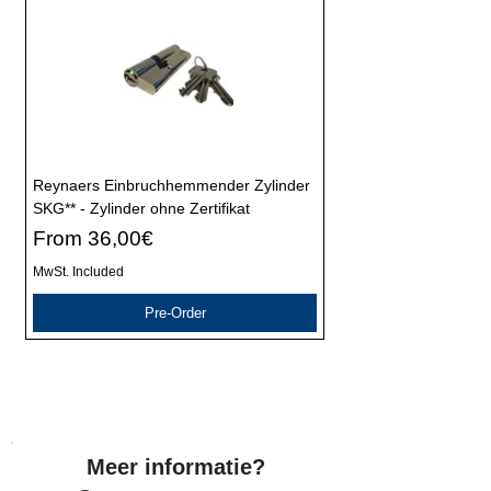
p
e
r
1
0
0
M
i
l
l
Reynaers Einbruchhemmender Zylinder
i
SKG** - Zylinder ohne Zertifikat
l
i
Price
From 36,00€
t
e
MwSt. Included
r
s
Pre-Order
Meer informatie?