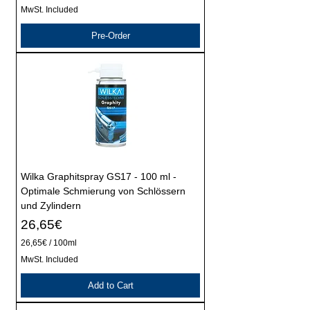
MwSt. Included
Pre-Order
Wilka Graphitspray GS17 - 100 ml -
Optimale Schmierung von Schlössern
und Zylindern
Price
26,65€
26,65€
/
100ml
2
MwSt. Included
6
,
Add to Cart
6
5
€