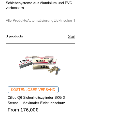
Schiebesysteme aus Aluminium und PVC
verbessern.
Alle Produkte
Automatisierung
Elektrischer Türöffner
3 products
Sort
KOSTENLOSER VERSAND
Cilloc Q6 Sicherheitszylinder SKG 3
Sterne – Maximaler Einbruchschutz
Price
From 176,00€