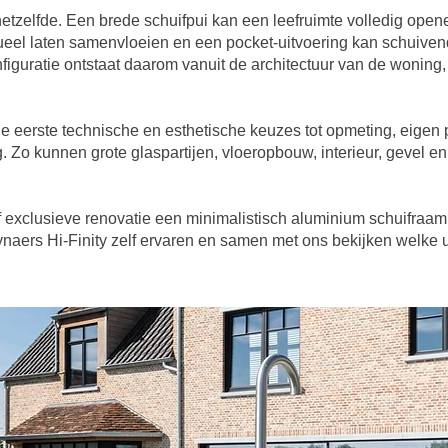
hetzelfde. Een brede schuifpui kan een leefruimte volledig opene
eel laten samenvloeien en een pocket-uitvoering kan schuivende
nfiguratie ontstaat daarom vanuit de architectuur van de woning,
 eerste technische en esthetische keuzes tot opmeting, eigen pr
Zo kunnen grote glaspartijen, vloeropbouw, interieur, gevel en
xclusieve renovatie een minimalistisch aluminium schuifraam 
ynaers Hi-Finity zelf ervaren en samen met ons bekijken welke ui