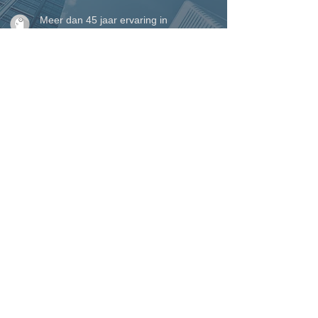
Meer dan 45 jaar ervaring in
vakmanschap en maatwerk
Eigen plaatsingsteam voor een perfecte
afwerking tot in detail
Perfecte service waarop u kunt
rekenen, van begin tot einde
VINCK ramen, deuren &
woonveranda's