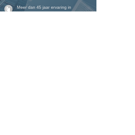
Meer dan 45 jaar ervaring in
vakmanschap en maatwerk
Eigen plaatsingsteam voor een perfecte
afwerking tot in detail
Perfecte service waarop u kunt
rekenen, van begin tot einde
VINCK ramen, deuren &
woonveranda's