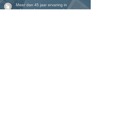
Meer dan 45 jaar ervaring in
vakmanschap en maatwerk
Eigen plaatsingsteam voor een perfecte
afwerking tot in detail
Perfecte service waarop u kunt
rekenen, van begin tot einde
VINCK ramen, deuren &
woonveranda's