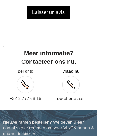
retour sont à la charge du client, sauf
en cas d'erreur de notre part ou de
Laisser un avis
produit endommagé. Les produits
personnalisés ne sont pas
remboursables.
Meer informatie?
Contacteer ons nu.
Bel ons:
Vraag nu
+32 3 777 68 16
uw offerte aan
Nieuwe ramen bestellen? We geven u een
aantal sterke redenen om voor VINCK ramen &
deuren te kiezen.