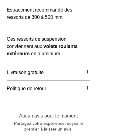
Espacement recommandé des
ressorts de 300 à 500 mm.
Ces ressorts de suspension
conviennent aux
volets roulants
extérieurs
en aluminium.
Livraison gratuite
Belgique : ≥ 65 € TTC
Politique de retour
Pays-Bas : ≥ 75 € TTC
France : ≥ 105 € TTC
Vous pouvez retourner votre
Allemagne : ≥ 105 € TTC
commande dans les 14 jours suivant
sa réception. Veuillez enregistrer votre
Aucun avis pour le moment
retour à l'adresse
Partagez votre expérience, soyez le
info@marcelvinck.com. Les frais de
premier à laisser un avis.