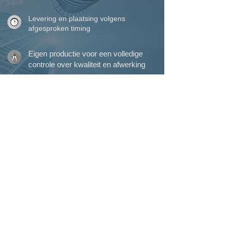
Levering en plaatsing volgens
afgesproken timing
Eigen productie voor een volledige
controle over kwaliteit en afwerking
Meer dan 45 jaar ervaring in
vakmanschap en maatwerk
Eigen plaatsingsteam voor een perfecte
afwerking tot in detail
Perfecte service waarop u kunt
rekenen, van begin tot einde