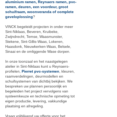
aluminium ramen
,
Reynaers ramen
,
pvc-
ramen
,
deuren
,
een voordeur
,
groot
schuifraam
,
woonveranda
of
complete
geveloplossing
?
VINCK begeleidt projecten in onder meer
Sint-Niklaas, Beveren, Kruibeke,
Zwijndrecht, Temse, Waasmunster,
Stekene, Sint-Gillis-Waas, Lokeren,
Haasdonk, Nieuwkerken-Waas, Belsele,
Sinaai en de omliggende Wase dorpen.
In onze toonzaal en het naastgelegen
atelier in Sint-Niklaas kunt u Reynaers-
profielen,
Pierret pvc-systemen
, kleuren,
raamverdelingen, deurmodellen en
schuifsystemen van dichtbij bekijken. We
bespreken uw plannen persoonlijk en
begeleiden het project vervolgens van
systeemkeuze en technische opmeting tot
eigen productie, levering, vakkundige
plaatsing en afregeling.
Vraag vrijblijvend uw offerte voor het