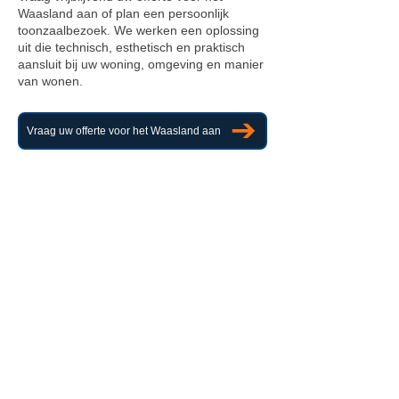
Waasland aan of plan een persoonlijk
toonzaalbezoek. We werken een oplossing
uit die technisch, esthetisch en praktisch
aansluit bij uw woning, omgeving en manier
van wonen.
Vraag uw offerte voor het Waasland aan
Rechtstreeks advies van de zaakvoerder
• Premium maatwerk uit eigen atelier •
Plaatsing door eigen vakploegen •
Persoonlijke opvolging en nazorg