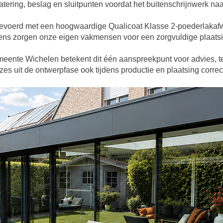
ering, beslag en sluitpunten voordat het buitenschrijnwerk naar
evoerd met een hoogwaardige Qualicoat Klasse 2-poederlakafwe
ens zorgen onze eigen vakmensen voor een zorgvuldige plaatsi
eente Wichelen betekent dit één aanspreekpunt voor advies, te
es uit de ontwerpfase ook tijdens productie en plaatsing corre