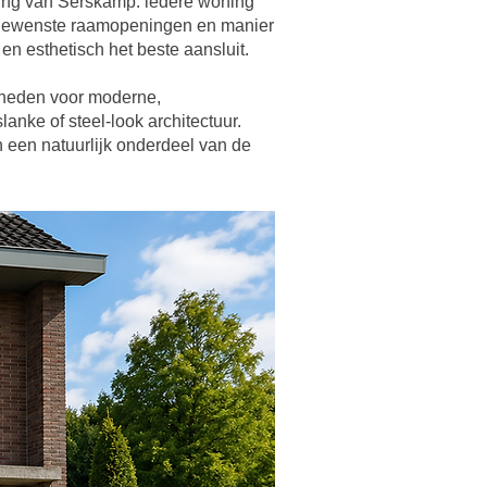
ving van Serskamp: iedere woning
, gewenste raamopeningen en manier
n esthetisch het beste aansluit.
kheden voor moderne,
lanke of steel-look architectuur.
 een natuurlijk onderdeel van de