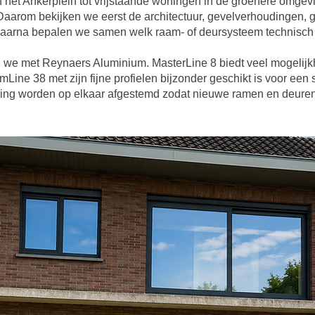
 het Ankerplein tot vrijstaande woningen in de groenere omge
Daarom bekijken we eerst de architectuur, gevelverhoudingen
daarna bepalen we samen welk raam- of deursysteem technisch e
we met Reynaers Aluminium. MasterLine 8 biedt veel mogelij
Line 38 met zijn fijne profielen bijzonder geschikt is voor een s
lering worden op elkaar afgestemd zodat nieuwe ramen en deuren