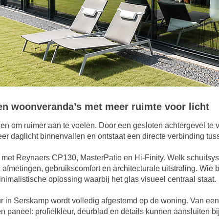
en woonveranda’s met meer ruimte voor licht
rden om ruimer aan te voelen. Door een gesloten achtergevel t
r daglicht binnenvallen en ontstaat een directe verbinding tusse
met Reynaers CP130, MasterPatio en Hi-Finity. Welk schuifsyst
fmetingen, gebruikscomfort en architecturale uitstraling. Wie b
imalistische oplossing waarbij het glas visueel centraal staat.
 in Serskamp wordt volledig afgestemd op de woning. Van een 
n paneel: profielkleur, deurblad en details kunnen aansluiten b