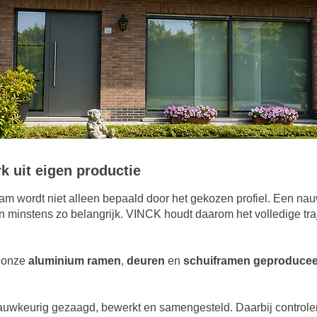
k uit eigen productie
raam wordt niet alleen bepaald door het gekozen profiel. Een na
jn minstens zo belangrijk. VINCK houdt daarom het volledige tra
n onze
aluminium ramen
,
deuren
en
schuiframen
geproduceerd
auwkeurig gezaagd, bewerkt en samengesteld. Daarbij control