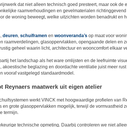
rijnwerk dat niet alleen technisch goed presteert, maar ook de
onkelijke raamverhoudingen en gevelmaterialen richtinggevend 
r de woning beweegt, welke uitzichten worden benadrukt en ho
n
,
deuren
,
schuiframen
en
woonveranda’s
op maat voor wonin
en raamverdelingen, glasoppervlakken, opengaande delen en zon
rustig geheel waarin licht, architectuur en wooncomfort elkaar v
artij het landschap als het ware omlijsten en de leefruimte visu
 akoestische beglazing en doordachte ventilatie juist meer rus
een vooraf vastgelegd standaardmodel.
t Reynaers maatwerk uit eigen atelier
chuifsystemen werkt VINCK met hoogwaardige profielen van Re
en grote glasoppervlakken mogelijk, terwijl de vormvastheid z
e termijn.
wkeurige technische opmeting. Daarbij controleren we niet all