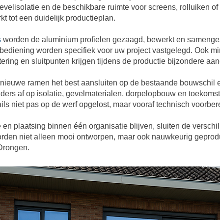
evelisolatie en de beschikbare ruimte voor screens, rolluiken o
t tot een duidelijk productieplan.
s
worden de aluminium profielen gezaagd, bewerkt en samenge
 bediening worden specifiek voor uw project vastgelegd. Ook m
ering en sluitpunten krijgen tijdens de productie bijzondere aan
 nieuwe ramen het best aansluiten op de bestaande bouwschil 
 af op isolatie, gevelmaterialen, dorpelopbouw en toekomstig
ils niet pas op de werf opgelost, maar vooraf technisch voorber
 en plaatsing binnen één organisatie blijven, sluiten de verschi
rden niet alleen mooi ontworpen, maar ook nauwkeurig gepro
 Drongen.