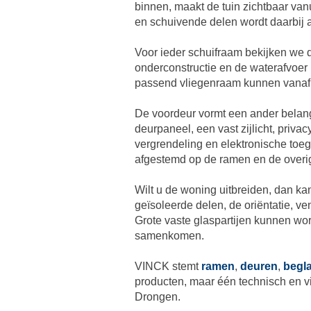
binnen, maakt de tuin zichtbaar vanu
en schuivende delen wordt daarbij a
Voor ieder schuifraam bekijken we 
onderconstructie en de waterafvoer 
passend vliegenraam kunnen vana
De voordeur vormt een ander belang
deurpaneel, een vast zijlicht, priv
vergrendeling en elektronische toe
afgestemd op de ramen en de overig
Wilt u de woning uitbreiden, dan k
geïsoleerde delen, de oriëntatie, v
Grote vaste glaspartijen kunnen wo
samenkomen.
VINCK stemt
ramen
,
deuren
,
begl
producten, maar één technisch en v
Drongen.