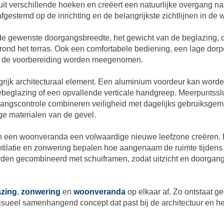
it verschillende hoeken en creëert een natuurlijke overgang naa
fgestemd op de inrichting en de belangrijkste zichtlijnen in de 
de gewenste doorgangsbreedte, het gewicht van de beglazing, 
rond het terras. Ook een comfortabele bediening, een lage dorp
f de voorbereiding worden meegenomen.
rijk architecturaal element. Een aluminium voordeur kan worde
acybeglazing of een opvallende verticale handgreep. Meerpuntssl
gangscontrole combineren veiligheid met dagelijks gebruiksgema
e materialen van de gevel.
an een woonveranda een volwaardige nieuwe leefzone creëren. 
entilatie en zonwering bepalen hoe aangenaam de ruimte tijdens v
rden gecombineerd met schuiframen, zodat uitzicht en doorgang
azing
,
zonwering
en
woonveranda
op elkaar af. Zo ontstaat g
isueel samenhangend concept dat past bij de architectuur en he