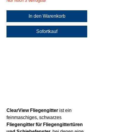
Nur noch 3 verfügbar
In den Warenkorb
Sofortkauf
ClearView Fliegengitter
ist ein
feinmaschiges, schwarzes
Fliegengitter für Fliegengittertüren
und Schiebefenster,
bei denen eine