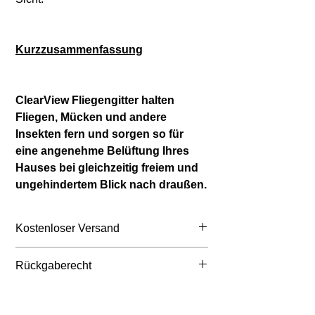
Kurzzusammenfassung
ClearView Fliegengitter halten
Fliegen, Mücken und andere
Insekten fern und sorgen so für
eine angenehme Belüftung Ihres
Hauses bei gleichzeitig freiem und
ungehindertem Blick nach draußen.
Kostenloser Versand
Belgien: ≥ 65 € inkl. MwSt.
Rückgaberecht
Niederlande: ≥ 75 € inkl. MwSt.
Frankreich: ≥ 105 € inkl. MwSt.
Sie können Ihre Bestellung innerhalb
Deutschland: ≥ 105 € inkl. MwSt.
von 14 Tagen nach Erhalt