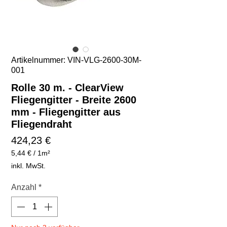
Artikelnummer: VIN-VLG-2600-30M-
001
Rolle 30 m. - ClearView
Fliegengitter - Breite 2600
mm - Fliegengitter aus
Fliegendraht
Preis
424,23 €
5,44 €
/
1m²
5,44 €
inkl. MwSt.
pro
1
Anzahl
*
Quadratmeter