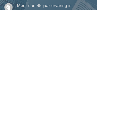
Meer dan 45 jaar ervaring in
vakmanschap en maatwerk
Eigen plaatsingsteam voor een perfecte
afwerking tot in detail
Perfecte service waarop u kunt
rekenen, van begin tot einde
VINCK ramen, deuren &
woonveranda's