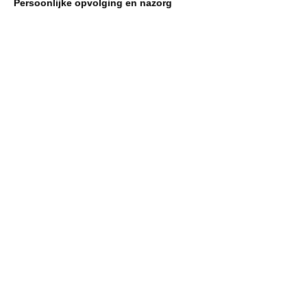
Persoonlijke opvolging en nazorg
Meer informatie?
Contacteer ons nu.
Bel ons:
Vraag nu
+32 3 777 68 16
uw offerte aan