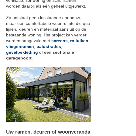
ventilatie, zonwering en schuiframen
worden daarbij als één geheel uitgewerkt.
Zo ontstaat geen losstaande aanbouw,
maar een comfortabele woonruimte die qua
lijnen, kleuren en materiaal aansluit op de
bestaande woning. Het project kan verder
worden aangevuld met
screens
,
rolluiken
,
vliegenramen
,
balustrades
,
gevelbekleding
of een
sectionale
garagepoort
.
Uw ramen, deuren of woonveranda